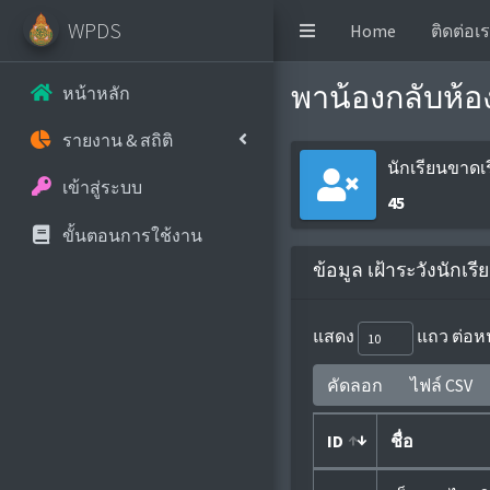
WPDS
Home
ติดต่อเ
พาน้องกลับห้อ
หน้าหลัก
รายงาน & สถิติ
นักเรียนขาดเ
เข้าสู่ระบบ
45
ขั้นตอนการใช้งาน
ข้อมูล เฝ้าระวังนักเ
แสดง
แถว ต่อหน
คัดลอก
ไฟล์ CSV
ID
ชื่อ