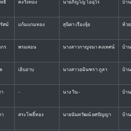
ธิ์
คงวังทอง
นายภิญโญ โออุไร
บ้า
รัศม์
แก้มแกมทอง
สุนิตา เรืองจุ้ย
ห้วย
ากร
พรมสอน
นางสาวกาญจนา คงเทศน์
บ้า
ล
เอิบอาบ
นางสาวอมินฑรา ภูลา
บ้าน
สา
-
นาง วิน -
บ้าน
ดา
สระโพธิ์ทอง
นายนันทวัฒน์ ยศปัญญา
บ้า