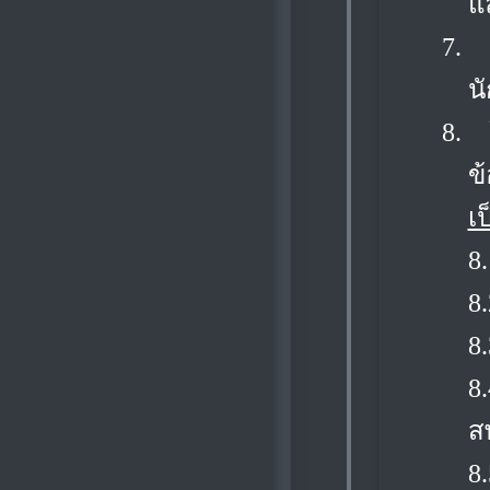
แ
7.
น
8.
ข
เ
8
8
8
8
ส
8