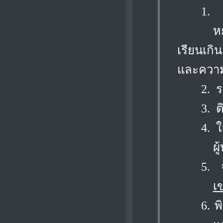
1.
ห
เรียนเกิ
และความจ
2.
ร
3.
ต
4.
ใ
ผ
5.
เ
6.
พ