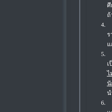
ศ
ถ
4.
ร
แ
5.
เ
ไ
น
น
6.